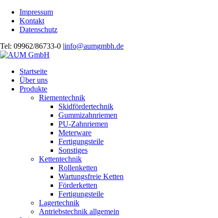
Impressum
Kontakt
Datenschutz
Tel: 09962/86733-0 |
info@aumgmbh.de
Startseite
Über uns
Produkte
Riementechnik
Skidfördertechnik
Gummizahnriemen
PU-Zahnriemen
Meterware
Fertigungsteile
Sonstiges
Kettentechnik
Rollenketten
Wartungsfreie Ketten
Förderketten
Fertigungsteile
Lagertechnik
Antriebstechnik allgemein