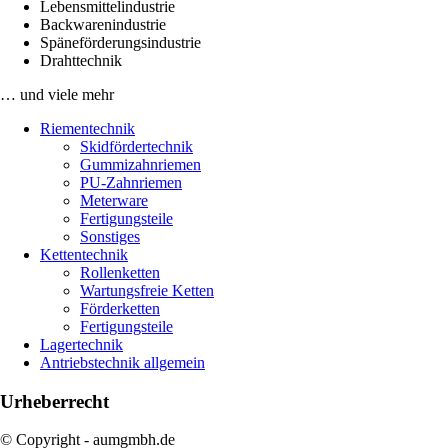
Lebensmittelindustrie
Backwarenindustrie
Späneförderungsindustrie
Drahttechnik
… und viele mehr
Riementechnik
Skidfördertechnik
Gummizahnriemen
PU-Zahnriemen
Meterware
Fertigungsteile
Sonstiges
Kettentechnik
Rollenketten
Wartungsfreie Ketten
Förderketten
Fertigungsteile
Lagertechnik
Antriebstechnik allgemein
Urheberrecht
© Copyright - aumgmbh.de