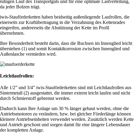
ruhigen Lauf des Transportguts und für eine optimale Lastverteilung,
da jeder Bolzen trägt.
iwis-Stauförderketten haben beidseitig außenliegende Laufrollen, die
einerseits zur Kraftübertragung in die Verzahnung des Kettenrades
eingreifen, andererseits die Abstützung der Kette im Profil
übernehmen.
Ihre Besonderheit besteht darin, dass die Buchsen im Innenglied leicht
überstehen
(1)
und somit Kontaktkorrosion zwischen Innen­glied und
Außenlasche vermieden wird.
Leichtlaufrollen:
Alle 1/2” und 3/4” iwis-Stau­förderketten sind mit Leichtlauf­rollen aus
Sintermetall
(2)
ausge­stattet, die immer extrem leicht laufen und nicht
durch Schmierstoff gebremst werden.
Dadurch kann Ihre Anlage um 30 % länger gebaut werden, ohne die
Antriebsmotoren zu verändern, bzw. bei gleicher Förderlänge können
kleinere Antriebseinheiten verwendet werden. Zusätzlich werden Kette
und Antrieb geschont und sorgen damit für eine längere Lebensdauer
der kompletten Anlage.